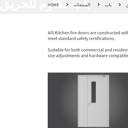
باب مقاوم للحريق
ق
باب
المنتجات
HOME
AIS Kitchen fire doors are constructed with
meet standard safety certifications.
Suitable for both commercial and residenti
size adjustments and hardware compatibil