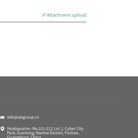
Attachment upload
info@aisgroup.cn
Headquarter: No.211-212 Lot 1, Cyber City
Park, Guicheng, Nanhai District, Foshan,
Guangdong, China.