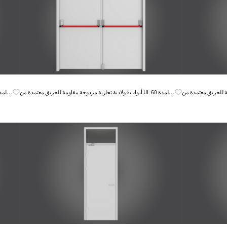
Know More
ق معتمدة من UL لمدة 60
أبواب فولاذية تجارية مزدوجة مقاومة للحريق معتمدة من UL لمدة 60
دقيقة
دقيقة