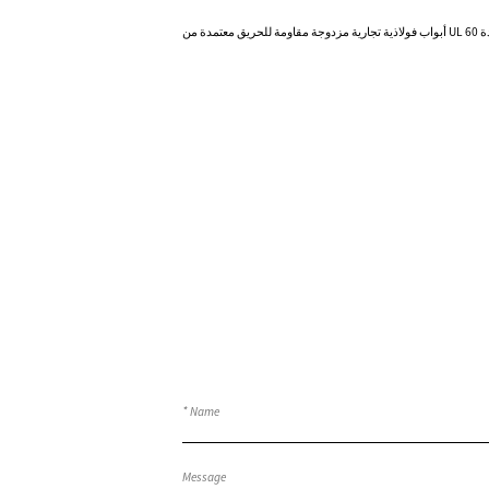
Know More
أبواب فولاذية تجارية مزدوجة مقاومة للحريق معتمدة من UL لمدة 60
دقيقة