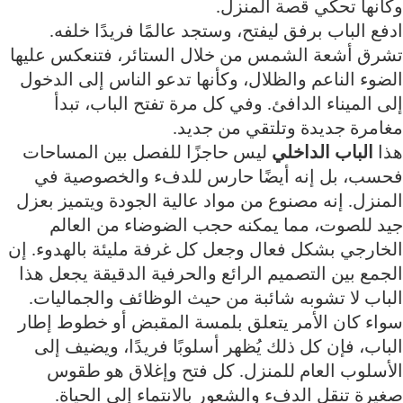
وكأنها تحكي قصة المنزل.
ادفع الباب برفق ليفتح، وستجد عالمًا فريدًا خلفه.
تشرق أشعة الشمس من خلال الستائر، فتنعكس عليها
الضوء الناعم والظلال، وكأنها تدعو الناس إلى الدخول
إلى الميناء الدافئ. وفي كل مرة تفتح الباب، تبدأ
مغامرة جديدة وتلتقي من جديد.
هذا
الباب الداخلي
ليس حاجزًا للفصل بين المساحات
فحسب، بل إنه أيضًا حارس للدفء والخصوصية في
المنزل. إنه مصنوع من مواد عالية الجودة ويتميز بعزل
جيد للصوت، مما يمكنه حجب الضوضاء من العالم
الخارجي بشكل فعال وجعل كل غرفة مليئة بالهدوء. إن
الجمع بين التصميم الرائع والحرفية الدقيقة يجعل هذا
الباب لا تشوبه شائبة من حيث الوظائف والجماليات.
سواء كان الأمر يتعلق بلمسة المقبض أو خطوط إطار
الباب، فإن كل ذلك يُظهر أسلوبًا فريدًا، ويضيف إلى
الأسلوب العام للمنزل. كل فتح وإغلاق هو طقوس
صغيرة تنقل الدفء والشعور بالانتماء إلى الحياة.