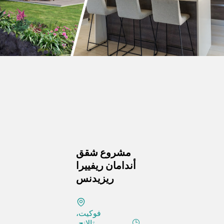
مشروع شقق
أندامان ريفييرا
ريزيدنس
فوكيت،
تالانج،