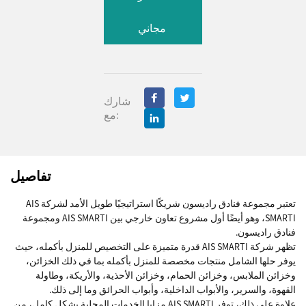
مجاني
شارك
مع:
تفاصيل
تعتبر مجموعة فنادق راديسون شريكًا استراتيجيًا طويل الأمد لشركة AIS
SMARTI، وهو أيضًا أول مشروع تعاون خارجي بين AIS SMARTI ومجموعة
فنادق راديسون.
تظهر شركة AIS SMARTI قدرة متميزة على التخصيص للمنزل بأكمله، حيث
يوفر حلها الشامل منتجات مخصصة للمنزل بأكمله بما في ذلك الخزائن،
وخزائن الملابس، وخزائن الحمام، وخزائن الأحذية، والأريكة، وطاولة
القهوة، والسرير، والأبواب الداخلية، وأبواب الحرائق وما إلى ذلك.
علاوة على ذلك، توفر AIS SMARTI مزايا الخدمات المحلية بشكل كامل، من