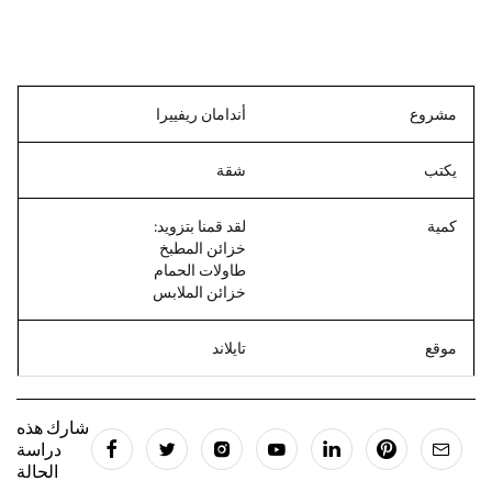
مشروع
أندامان ريفييرا
يكتب
شقة
كمية
لقد قمنا بتزويد:
خزائن المطبخ
طاولات الحمام
خزائن الملابس
موقع
تايلاند
شارك هذه
دراسة
الحالة