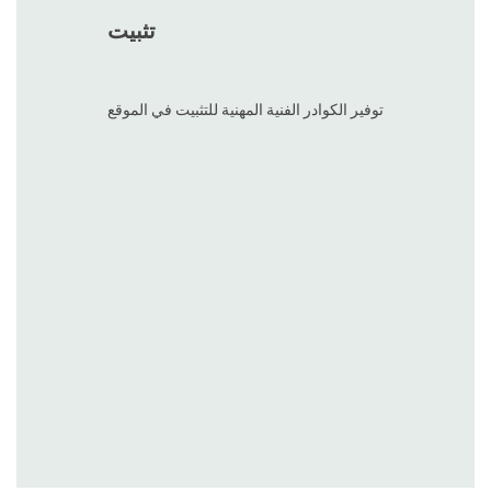
تفاوض
1. منصة إعلامية للتشاور عبر الإنترنت، مكالمة هاتفية
2. التفاوض في اقتراح شركتنا على أساس المتطلبات
3. تأكيد إيداع نية الدفع وتعيين خدمة القياس
4. القياس في الموقع - يذهب المصمم إلى الموقع للقياس والمناقشة،
والتقاط صورة للتسجيل