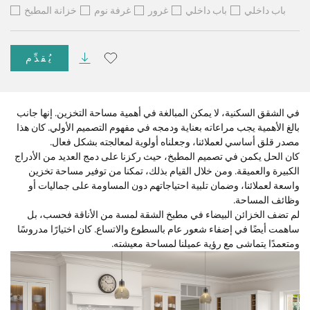
باب داخلي
باب داخلي
غرور
غرفة نوم
خزانة المطبخ
يُقدِّم
في الشقق السكنية، لا يمكن المبالغة في أهمية مساحة التخزين. إنها جانب
بالغ الأهمية يجب مراعاته بعناية ودمجه في مفهوم التصميم الأولي. كان هذا
مصدر قلق أساسي لعملائنا، وجعلناه أولوية لمعالجته بشكل فعال.
كان الحل يكمن في تصميم المطبخ، حيث ركزنا على دمج العديد من الأدراج
الكبيرة والعميقة. ومن خلال القيام بذلك، تمكنا من توفير مساحة تخزين
واسعة لعملائنا، وضمان تلبية احتياجاتهم دون المساومة على جماليات أو
وظائف المساحة.
لم تضف الخزائن البيضاء في مطبخ الشقة لمسة من الأناقة فحسب، بل
ساهمت أيضًا في إضفاء شعور عام بالسطوع والاتساع. كان اختيارًا مدروسًا
ومتعمدًا يتماشى مع رؤية عميلنا لمساحة معيشته.