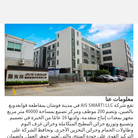
معلومات عنا
تقع شركة AIS SMARTI LLC في مدينة فوشان بمقاطعة قوانغدونغ
بالصين، وتضم 200 موظف ومركز تصنيع بمساحة 40000 متر مربع
مجهز بمعدات إنتاج متقدمة، ولديها 16 عامًا من الخبرة في تصميم
وتصنيع وتوزيع خزائن المطبخ المتكاملة وخزائن غرف النوم
وطاولات الحمام وخزائن التخزين الأخرى. وتحافظ الشركة على
التركيز القوي على جودة المنتج، والتي تُعتبر جوهر العمل. ولضمان