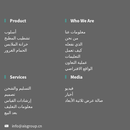
Product
Who We Are
معلومات عنا
أسلوب
من نحن
تشطيب المطبخ
الذي نفعله
خزانة الملابس
كيف تعمل
الحمام الغرور
التعليمات
عملية التعاون
الواقع الافتراضي
Services
Media
فيديو
التسليم والشحن
أخبار
تصميم
صالة عرض ثلاثية الأبعاد
إرشادات القياس
معلومات التغليف
بعد البيع
info@aisgroup.cn