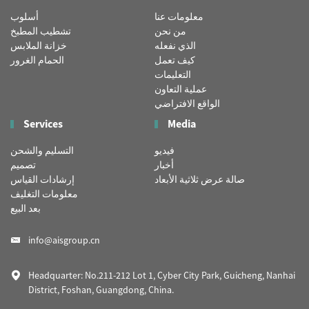
معلومات عنا
أسلوب
من نحن
تشطيب المطبخ
الذي نفعله
خزانة الملابس
كيف تعمل
الحمام الغرور
التعليمات
عملية التعاون
الواقع الافتراضي
Services
Media
فيديو
التسليم والشحن
أخبار
تصميم
صالة عرض ثلاثية الأبعاد
إرشادات القياس
معلومات التغليف
بعد البيع
info@aisgroup.cn
Headquarter: No.211-212 Lot 1, Cyber City Park, Guicheng, Nanhai
District, Foshan, Guangdong, China.