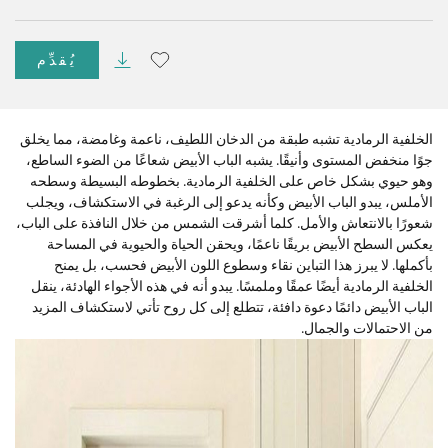
يُقدِّم
الخلفية الرمادية تشبه طبقة من الدخان اللطيف، ناعمة وغامضة، مما يخلق
جوًا منخفض المستوى وأنيقًا. يشبه الباب الأبيض شعاعًا من الضوء الساطع،
وهو حيوي بشكل خاص على الخلفية الرمادية. بخطوطه البسيطة وسطحه
الأملس، يبدو الباب الأبيض وكأنه يدعو إلى الرغبة في الاستكشاف، ويجلب
شعورًا بالانتعاش والأمل. كلما أشرقت الشمس من خلال النافذة على الباب،
يعكس السطح الأبيض بريقًا ناعمًا، ويحقن الحياة والحيوية في المساحة
بأكملها. لا يبرز هذا التباين نقاء وسطوع اللون الأبيض فحسب، بل يمنح
الخلفية الرمادية أيضًا عمقًا وملمسًا. يبدو أنه في هذه الأجواء الهادئة، ينقل
الباب الأبيض دائمًا دعوة دافئة، تتطلع إلى كل روح تأتي لاستكشاف المزيد
من الاحتمالات والجمال.