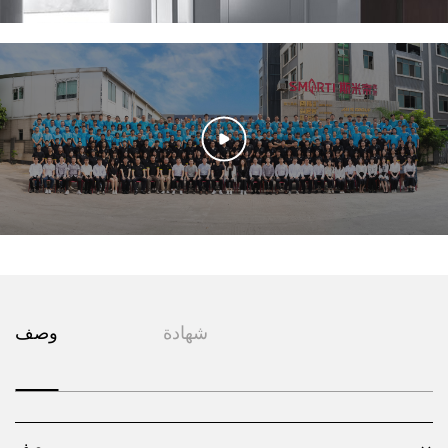
تشكل الجدران البيضاء والأبواب البيضاء والخزائن البيضاء مساحة نقية
ومشرقة، مثل لوحة فنية بسيطة وأنيقة، تنضح بمزاج بسيط وأنيق. كل بقعة
بيضاء تشبه أول شعاع من أشعة الشمس في الصباح، تجلب الدفء والهدوء،
وكأنك في بحر لا نهاية له من السحب. تتميز الخزائن بخطوط بسيطة وأسطح
ناعمة، تكشف عن شعور شديد بالحداثة، والذي يكمل اللون الموحد للجدران
والأبواب. هذا المزيج لا يجعل المساحة تبدو واسعة ومشرقة فحسب، بل يمنح
المنزل أيضًا جوًا منعشًا. تشرق الشمس من خلال النافذة إلى هذا العالم
الأبيض، والضوء والظل الخافت قليلاً يجعل كل زاوية تبدو حية ودافئة. كلما
فتحت باب الخزانة، يمكنك أن تشعر بالنفس النقي والمنعش، مما يجعل الناس
يشعرون بالسعادة والشوق والحب للحياة.
شهادة
وصف