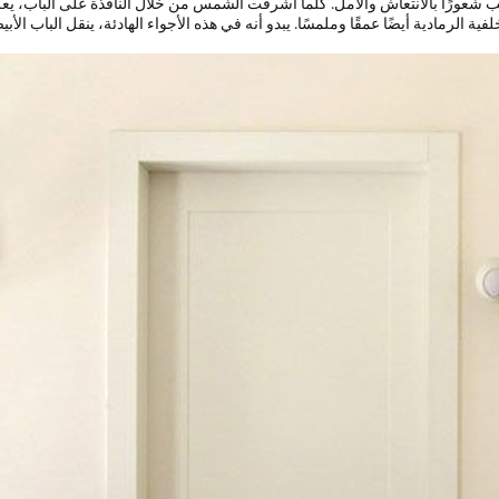
ب شعورًا بالانتعاش والأمل. كلما أشرقت الشمس من خلال النافذة على الباب، يعك
فية الرمادية أيضًا عمقًا وملمسًا. يبدو أنه في هذه الأجواء الهادئة، ينقل الباب ا