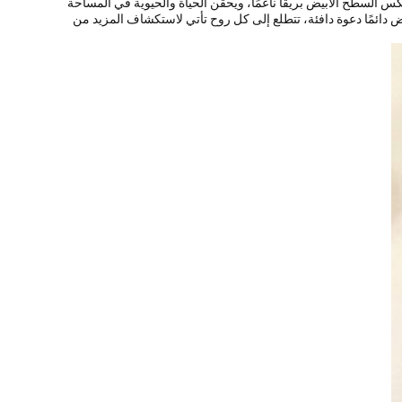
س السطح الأبيض بريقًا ناعمًا، ويحقن الحياة والحيوية في المساحة
لأبيض دائمًا دعوة دافئة، تتطلع إلى كل روح تأتي لاستكشاف المزيد من