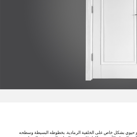
، وهو حيوي بشكل خاص على الخلفية الرمادية. بخطوطه البسيطة وسطحه