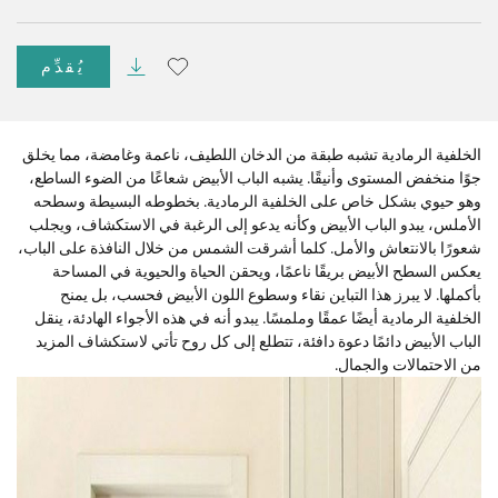
يُقدِّم
الخلفية الرمادية تشبه طبقة من الدخان اللطيف، ناعمة وغامضة، مما يخلق
جوًا منخفض المستوى وأنيقًا. يشبه الباب الأبيض شعاعًا من الضوء الساطع،
وهو حيوي بشكل خاص على الخلفية الرمادية. بخطوطه البسيطة وسطحه
الأملس، يبدو الباب الأبيض وكأنه يدعو إلى الرغبة في الاستكشاف، ويجلب
شعورًا بالانتعاش والأمل. كلما أشرقت الشمس من خلال النافذة على الباب،
يعكس السطح الأبيض بريقًا ناعمًا، ويحقن الحياة والحيوية في المساحة
بأكملها. لا يبرز هذا التباين نقاء وسطوع اللون الأبيض فحسب، بل يمنح
الخلفية الرمادية أيضًا عمقًا وملمسًا. يبدو أنه في هذه الأجواء الهادئة، ينقل
الباب الأبيض دائمًا دعوة دافئة، تتطلع إلى كل روح تأتي لاستكشاف المزيد
من الاحتمالات والجمال.