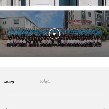
تشكل الجدران البيضاء والأبواب البيضاء والخزائن البيضاء مساحة نقية
ومشرقة، مثل لوحة فنية بسيطة وأنيقة، تنضح بمزاج بسيط وأنيق. كل بقعة
بيضاء تشبه أول شعاع من أشعة الشمس في الصباح، تجلب الدفء والهدوء،
وكأنك في بحر لا نهاية له من السحب. تتميز الخزائن بخطوط بسيطة وأسطح
ناعمة، تكشف عن شعور شديد بالحداثة، والذي يكمل اللون الموحد للجدران
والأبواب. هذا المزيج لا يجعل المساحة تبدو واسعة ومشرقة فحسب، بل يمنح
المنزل أيضًا جوًا منعشًا. تشرق الشمس من خلال النافذة إلى هذا العالم
الأبيض، والضوء والظل الخافت قليلاً يجعل كل زاوية تبدو حية ودافئة. كلما
فتحت باب الخزانة، يمكنك أن تشعر بالنفس النقي والمنعش، مما يجعل الناس
يشعرون بالسعادة والشوق والحب للحياة.
شهادة
وصف