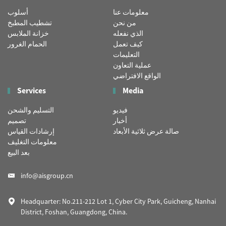
معلومات عنا
أسلوب
من نحن
تشطيب المطبخ
الذي نفعله
خزانة الملابس
كيف تعمل
الحمام الغرور
التعليمات
عملية التعاون
الواقع الافتراضي
Services
Media
فيديو
التسليم والشحن
أخبار
تصميم
صالة عرض ثلاثية الأبعاد
إرشادات القياس
معلومات التغليف
بعد البيع
info@aisgroup.cn
Headquarter: No.211-212 Lot 1, Cyber City Park, Guicheng, Nanhai
District, Foshan, Guangdong, China.